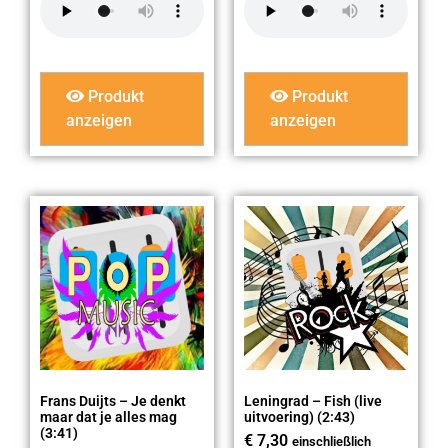
Produkt
Produkt
anzeigen
anzeigen
Frans Duijts – Je denkt
Leningrad – Fish (live
maar dat je alles mag
uitvoering) (2:43)
(3:41)
€
7,30
einschließlich