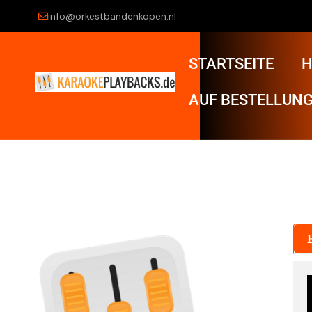
info@orkestbandenkopen.nl
STARTSEITE
H
AUF BESTELLUNG