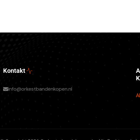
A
Kontakt
K
info@orkestbandenkopen.nl
A