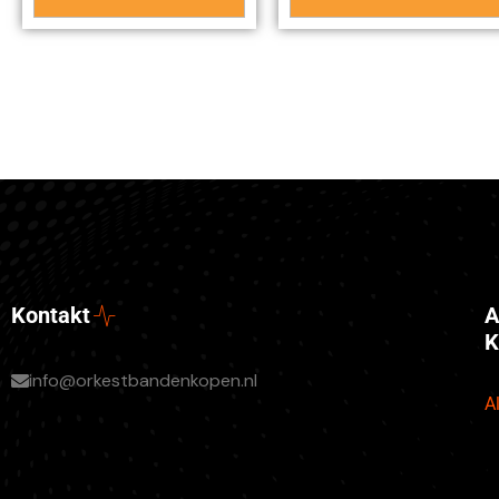
A
Kontakt
K
info@orkestbandenkopen.nl
A