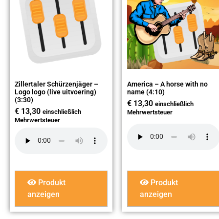
Zillertaler Schürzenjäger –
America – A horse with no
Logo logo (live uitvoering)
name (4:10)
(3:30)
€
13,30
einschließlich
€
13,30
einschließlich
Mehrwertsteuer
Mehrwertsteuer
Produkt
Produkt
anzeigen
anzeigen