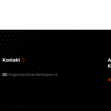
A
Kontakt
K
info@orkestbandenkopen.nl
A