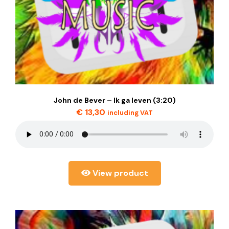
John de Bever – Ik ga leven (3:20)
€
13,30
including VAT
View product