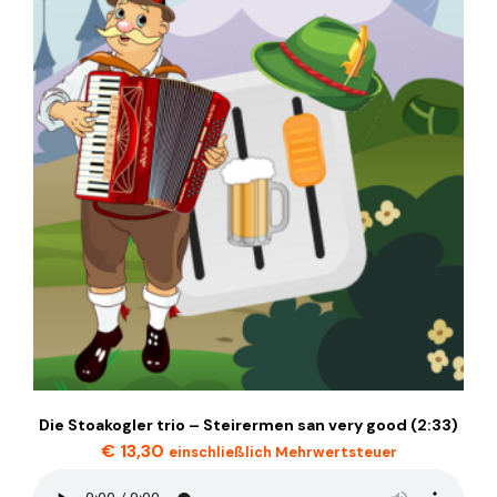
Die Stoakogler trio – Steirermen san very good (2:33)
€
13,30
einschließlich Mehrwertsteuer