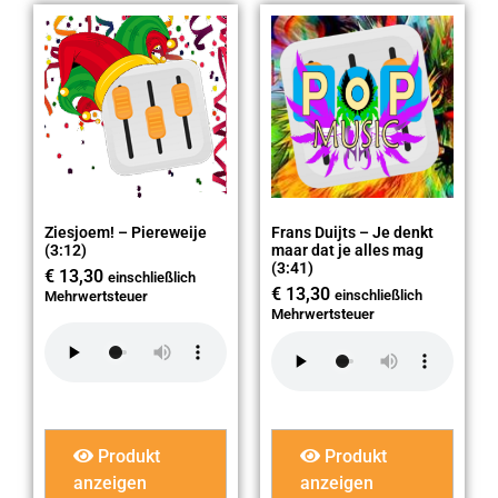
Ziesjoem! – Piereweije
Frans Duijts – Je denkt
(3:12)
maar dat je alles mag
(3:41)
€
13,30
einschließlich
€
13,30
einschließlich
Mehrwertsteuer
Mehrwertsteuer
Produkt
Produkt
anzeigen
anzeigen