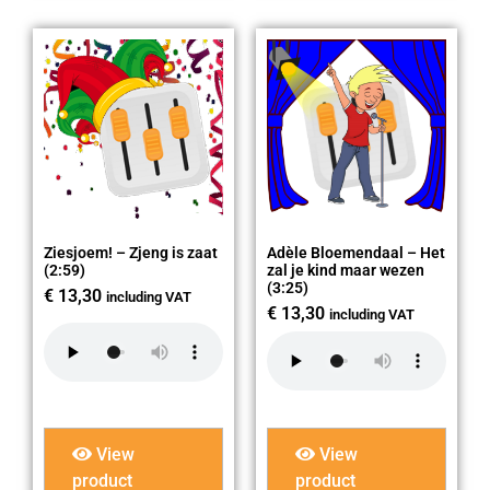
Ziesjoem! – Zjeng is zaat
Adèle Bloemendaal – Het
(2:59)
zal je kind maar wezen
(3:25)
€
13,30
including VAT
€
13,30
including VAT
View
View
product
product