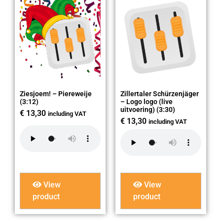
Ziesjoem! – Piereweije
Zillertaler Schürzenjäger
(3:12)
– Logo logo (live
uitvoering) (3:30)
€
13,30
including VAT
€
13,30
including VAT
View
View
product
product