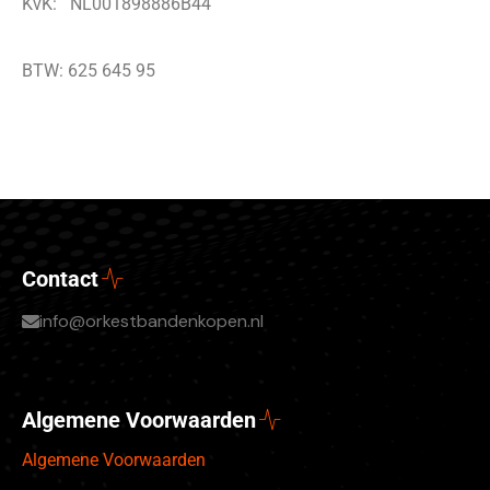
KvK: NL001898886B44
BTW: 625 645 95
Contact
info@orkestbandenkopen.nl
Algemene Voorwaarden
Algemene Voorwaarden