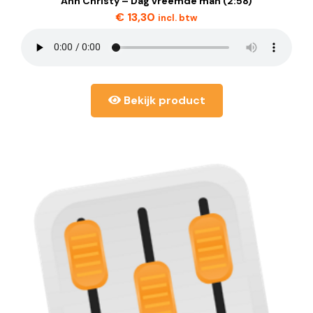
Ann Christy – Dag vreemde man (2:58)
€
13,30
incl. btw
Bekijk product