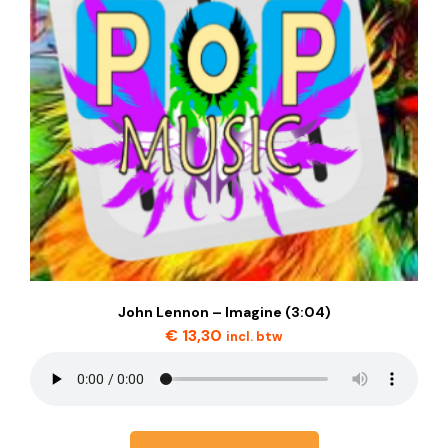
John Lennon – Imagine (3:04)
€
13,30
incl. btw