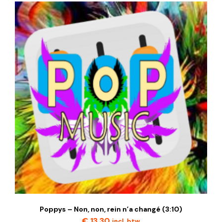
Poppys – Non, non, rein n’a changé (3:10)
€
13,30
incl. btw