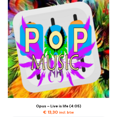
Opus – Live is life (4:05)
€
13,30
incl. btw