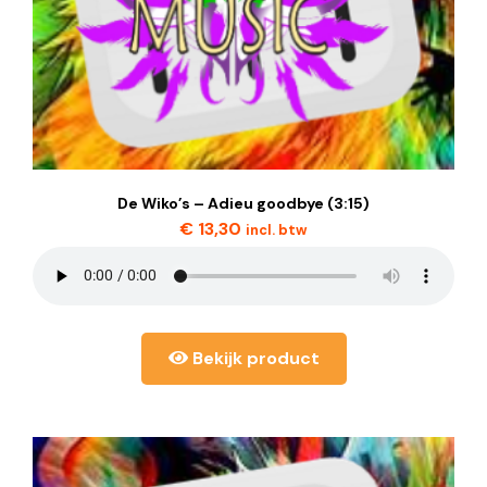
De Wiko’s – Adieu goodbye (3:15)
€
13,30
incl. btw
Bekijk product