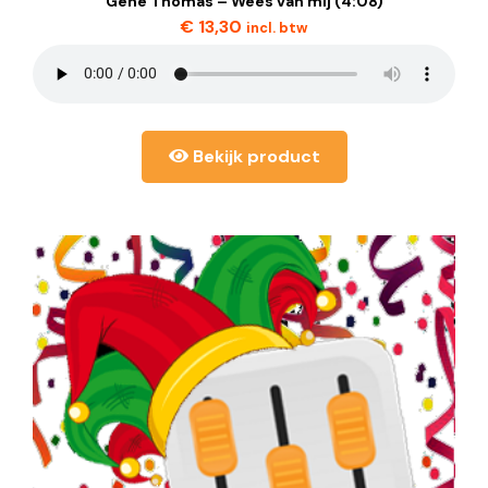
Gene Thomas – Wees van mij (4:08)
€
13,30
incl. btw
Bekijk product