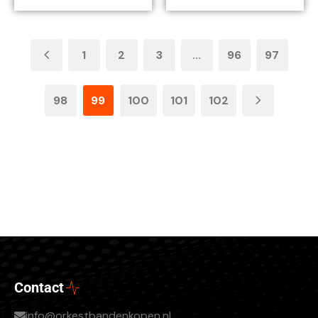
1
2
3
...
96
97
98
99
100
101
102
Contact
info@orkestbandenkopen.nl