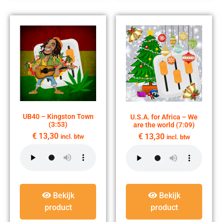
UB40 – Kingston Town
U.S.A. for Africa – We
(3:53)
are the world (7:09)
€
13,30
€
13,30
incl. btw
incl. btw
Bekijk
Bekijk
product
product