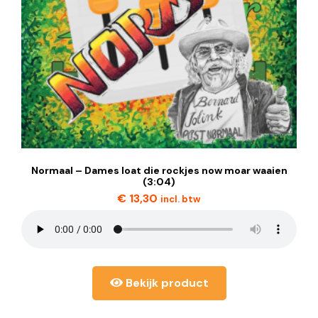
Normaal – Dames loat die rockjes now moar waaien
(3:04)
€
13,30
incl. btw
Bekijk product