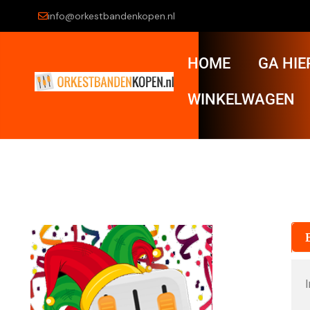
info@orkestbandenkopen.nl
HOME
GA HIE
WINKELWAGEN