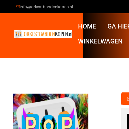
info@orkestbandenkopen.nl
HOME
GA HIE
WINKELWAGEN