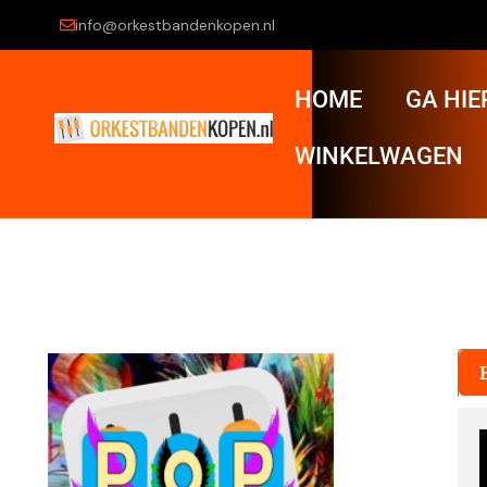
info@orkestbandenkopen.nl
HOME
GA HIE
WINKELWAGEN