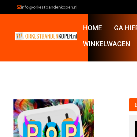
info@orkestbandenkopen.nl
HOME
GA HIE
WINKELWAGEN