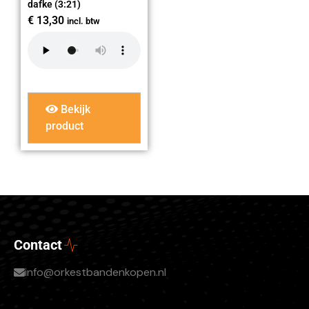
dafke (3:21)
€
13,30
incl. btw
Bekijk
product
Contact
info@orkestbandenkopen.nl