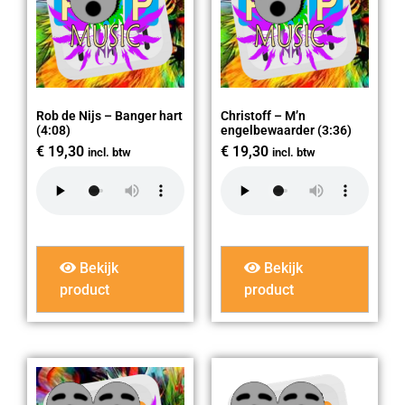
Rob de Nijs – Banger hart
Christoff – M’n
(4:08)
engelbewaarder (3:36)
€
19,30
€
19,30
incl. btw
incl. btw
Bekijk
Bekijk
product
product