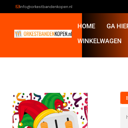
info@orkestbandenkopen.nl
HOME
GA HIE
WINKELWAGEN