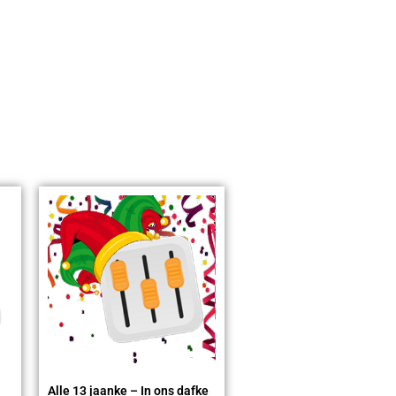
Alle 13 jaanke – In ons dafke