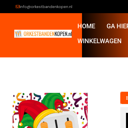
info@orkestbandenkopen.nl
HOME
GA HIE
WINKELWAGEN