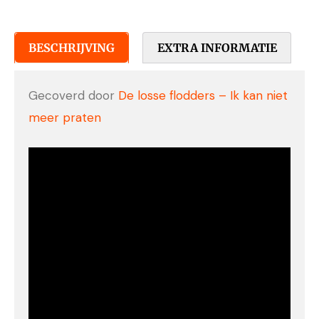
BESCHRIJVING
EXTRA INFORMATIE
Gecoverd door
De losse flodders – Ik kan niet
meer praten