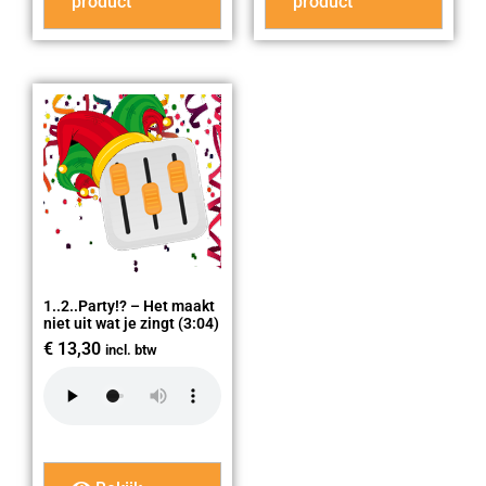
product
product
1..2..Party!? – Het maakt
niet uit wat je zingt (3:04)
€
13,30
incl. btw