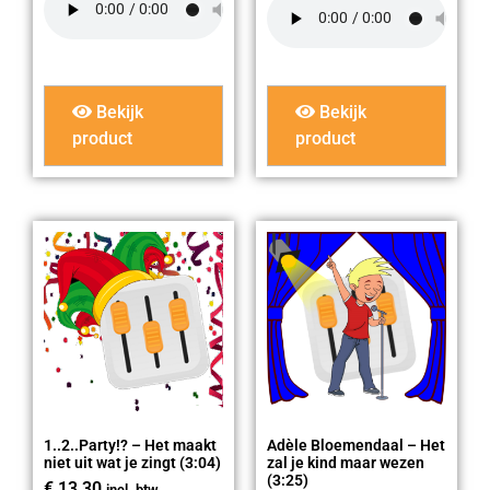
Bekijk
Bekijk
product
product
1..2..Party!? – Het maakt
Adèle Bloemendaal – Het
niet uit wat je zingt (3:04)
zal je kind maar wezen
(3:25)
€
13,30
incl. btw