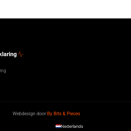
klaring
ing
Deutsch
Webdesign door
By Bits & Pieces
English (UK)
Nederlands