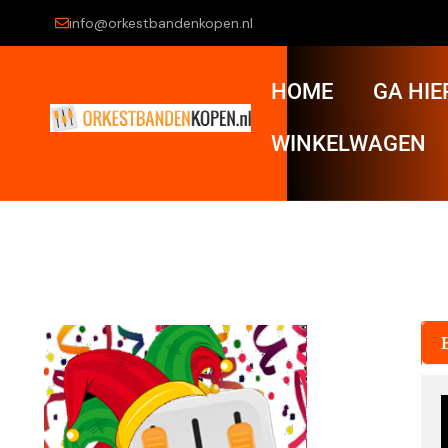
info@orkestbandenkopen.nl
HOME
GA HIE
WINKELWAGEN