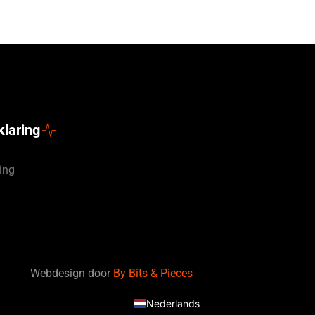
klaring
ing
Deutsch
Webdesign door
By Bits & Pieces
English (UK)
Nederlands